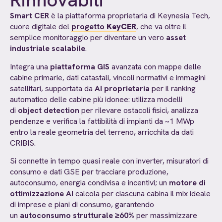
Rinnovabili
Smart CER
è la piattaforma proprietaria di Keynesia Tech,
cuore digitale del
progetto
KeyCER
, che va oltre il
semplice monitoraggio per diventare un vero
asset
industriale scalabile
.
Integra una
piattaforma GIS
avanzata con mappe delle
cabine primarie, dati catastali, vincoli normativi e immagini
satellitari, supportata da
AI proprietaria
per il ranking
automatico delle cabine più idonee: utilizza modelli
di
object detection
per rilevare ostacoli fisici, analizza
pendenze e verifica la fattibilità di impianti da ~1 MWp
entro la reale geometria del terreno, arricchita da dati
CRIBIS.
Si connette in tempo quasi reale con inverter, misuratori di
consumo e dati GSE per tracciare produzione,
autoconsumo, energia condivisa e incentivi; un
motore di
ottimizzazione AI
calcola per ciascuna cabina il mix ideale
di imprese e piani di consumo, garantendo
un
autoconsumo strutturale ≥60%
per massimizzare