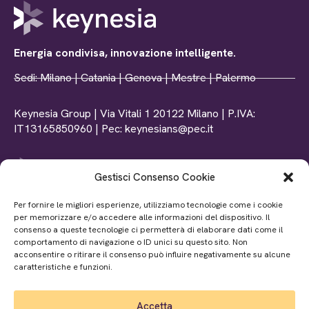
Energia condivisa, innovazione intelligente.
Sedi: Milano | Catania | Genova | Mestre | Palermo
Keynesia Group | Via Vitali 1 20122 Milano | P.IVA:
IT13165850960 | Pec: keynesians@pec.it
Gestisci Consenso Cookie
Tel: +39 0102369156
Per fornire le migliori esperienze, utilizziamo tecnologie come i cookie
Mail: info@www.keynesia.it
per memorizzare e/o accedere alle informazioni del dispositivo. Il
P.iva: IT02872370990
consenso a queste tecnologie ci permetterà di elaborare dati come il
comportamento di navigazione o ID unici su questo sito. Non
acconsentire o ritirare il consenso può influire negativamente su alcune
caratteristiche e funzioni.
P.iva: IT05678640870
Accetta