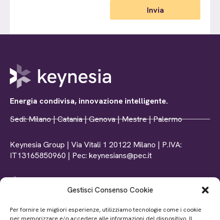
Invia
Energia condivisa, innovazione intelligente.
Sedi: Milano | Catania | Genova | Mestre | Palermo
Keynesia Group | Via Vitali 1 20122 Milano | P.IVA:
IT13165850960 | Pec: keynesians@pec.it
Gestisci Consenso Cookie
Tel: +39 0102369156
Per fornire le migliori esperienze, utilizziamo tecnologie come i cookie
Mail: info@www.keynesia.it
per memorizzare e/o accedere alle informazioni del dispositivo. Il