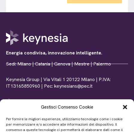
Energia condivisa, innovazione intelligente.
Sedi: Milano | Catania | Genova | Mestre | Palermo
Keynesia Group | Via Vitali 1 20122 Milano | P.IVA:
IT13165850960 | Pec: keynesians@pec.it
Gestisci Consenso Cookie
Tel: +39 0102369156
Per fornire le migliori esperienze, utilizziamo tecnologie come i cookie
Mail: info@www.keynesia.it
per memorizzare e/o accedere alle informazioni del dispositivo. Il
P.iva: IT02872370990
consenso a queste tecnologie ci permetterà di elaborare dati come il