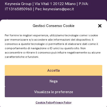
Keynesia Group | Via Vitali 1 20122 Milano | P.IVA:
IT13165850960 | Pec: keynesians@pec.it
Gestisci Consenso Cookie
Tel: +39 0102369156
Per fornire le migliori esperienze, utilizziamo tecnologie come i cookie
Mail: info@www.keynesia.it
per memorizzare e/o accedere alle informazioni del dispositivo. Il
P.iva: IT02872370990
consenso a queste tecnologie ci permetterà di elaborare dati come il
comportamento di navigazione o ID unici su questo sito. Non
acconsentire o ritirare il consenso può influire negativamente su alcune
caratteristiche e funzioni.
P.iva: IT05678640870
Accetta
Nega
P.iva: IT05156200874
Visualizza le preferenze
Hai domande? Contattaci
Cookie Policy
Privacy Policy