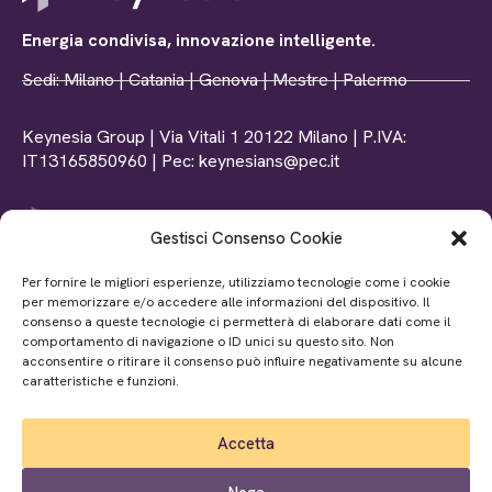
Energia condivisa, innovazione intelligente.
Sedi: Milano | Catania | Genova | Mestre | Palermo
Keynesia Group | Via Vitali 1 20122 Milano | P.IVA:
IT13165850960 | Pec: keynesians@pec.it
Gestisci Consenso Cookie
Tel: +39 0102369156
Per fornire le migliori esperienze, utilizziamo tecnologie come i cookie
Mail: info@www.keynesia.it
per memorizzare e/o accedere alle informazioni del dispositivo. Il
P.iva: IT02872370990
consenso a queste tecnologie ci permetterà di elaborare dati come il
comportamento di navigazione o ID unici su questo sito. Non
acconsentire o ritirare il consenso può influire negativamente su alcune
caratteristiche e funzioni.
P.iva: IT05678640870
Accetta