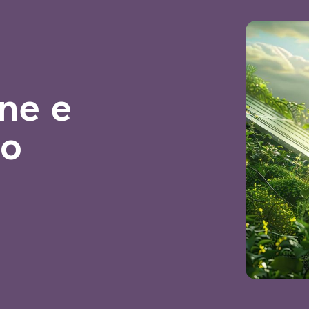
ine e
vo