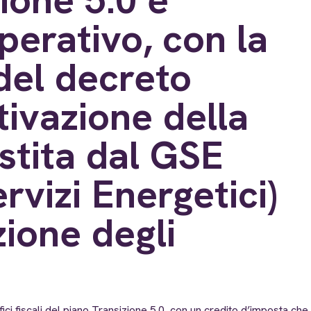
perativo, con la
del decreto
ttivazione della
stita dal GSE
rvizi Energetici)
zione degli
i fiscali del piano Transizione 5.0, con un credito d’imposta che