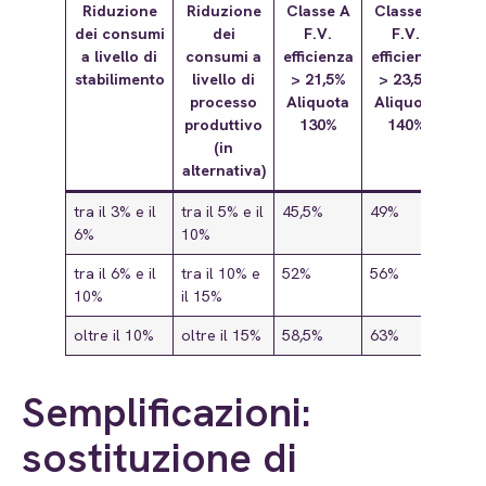
Riduzione
Riduzione
Classe A
Classe B
Cla
dei consumi
dei
F.V.
F.V.
a livello di
consumi a
efficienza
efficienza
eff
stabilimento
livello di
> 21,5%
> 23,5%
> 
processo
Aliquota
Aliquota
Ali
produttivo
130%
140%
1
(in
alternativa)
tra il 3% e il
tra il 5% e il
45,5%
49%
52,
6%
10%
tra il 6% e il
tra il 10% e
52%
56%
60
10%
il 15%
oltre il 10%
oltre il 15%
58,5%
63%
67,
Semplificazioni:
sostituzione di